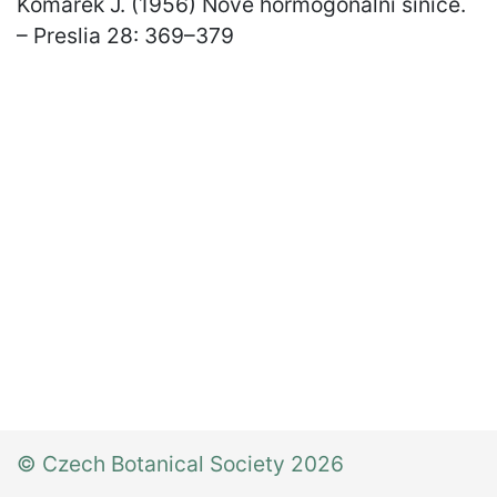
Komárek J. (1956) Nové hormogonální sinice.
– Preslia 28: 369
–
379
© Czech Botanical Society 2026