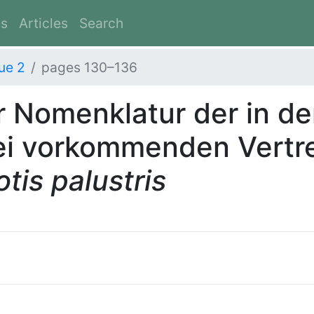
es
Articles
Search
ue 2
pages 130–136
 Nomenklatur der in de
i vorkommenden Vertre
tis palustris