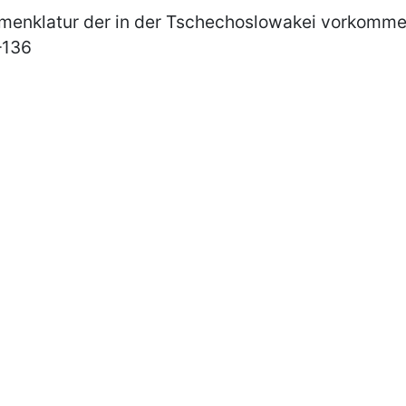
omenklatur der in der Tschechoslowakei vorkomm
–
136