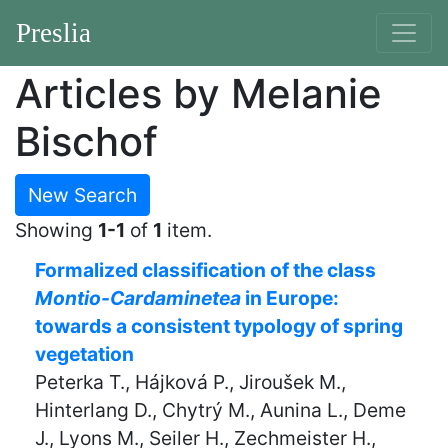
Preslia
Articles by Melanie
Bischof
New Search
Showing
1-1
of
1
item.
Formalized classification of the class
Montio-Cardaminetea
in Europe:
towards a consistent typology of spring
vegetation
Peterka T., Hájková P., Jiroušek M.,
Hinterlang D., Chytrý M., Aunina L., Deme
J., Lyons M., Seiler H., Zechmeister H.,