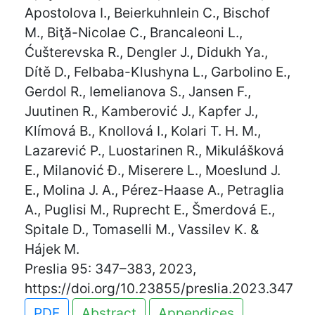
Apostolova I., Beierkuhnlein C., Bischof
M., Biţă-Nicolae C., Brancaleoni L.,
Ćušterevska R., Dengler J., Didukh Ya.,
Dítě D., Felbaba-Klushyna L., Garbolino E.,
Gerdol R., Iemelianova S., Jansen F.,
Juutinen R., Kamberović J., Kapfer J.,
Klímová B., Knollová I., Kolari T. H. M.,
Lazarević P., Luostarinen R., Mikulášková
E., Milanović Đ., Miserere L., Moeslund J.
E., Molina J. A., Pérez-Haase A., Petraglia
A., Puglisi M., Ruprecht E., Šmerdová E.,
Spitale D., Tomaselli M., Vassilev K. &
Hájek M.
Preslia 95: 347–383, 2023,
https://doi.org/10.23855/preslia.2023.347
PDF
Abstract
Appendices