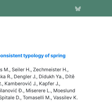
consistent typology of spring
s M., Seiler H., Zechmeister H.,
ka R., Dengler J., Didukh Ya., Dítě
., Kamberović J., Kapfer J.,
Milanović Đ., Miserere L., Moeslund
Spitale D., Tomaselli M., Vassilev K.