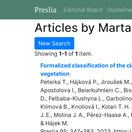
Preslia
Editorial Board
Guidelin
Articles by Marta
New Search
Showing
1-1
of
1
item.
Formalized classification of the c
vegetation
Peterka T., Hájková P., Jiroušek M.
Apostolova I., Beierkuhnlein C., Bi
D., Felbaba-Klushyna L., Garbolino 
Klímová B., Knollová I., Kolari T. H
J. E., Molina J. A., Pérez-Haase A.,
& Hájek M.
Preslia 95: 347–383, 2023, https: