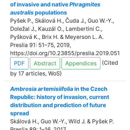
of invasive and native
Phragmites
australis
populations
Pyšek P., Skálová H., Čuda J., Guo W.-Y.,
Doležal J., Kauzál O., Lambertini C.,
Pyšková K., Brix H. & Meyerson L. A.
Preslia 91: 51–75, 2019,
https://doi.org/10.23855/preslia.2019.051
(Cited
PDF
Abstract
Appendices
by 17 articles, WoS)
Ambrosia artemisiifolia
in the Czech
Republic: history of invasion, current
distribution and prediction of future
spread
Skálová H., Guo W.-Y., Wild J. & Pyšek P.
Preslia 89: 1–16, 2017,