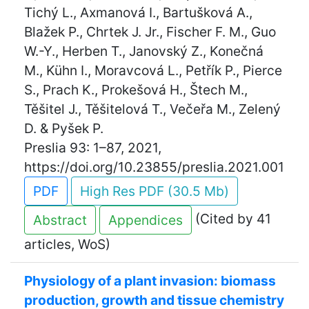
Tichý L., Axmanová I., Bartušková A.,
Blažek P., Chrtek J. Jr., Fischer F. M., Guo
W.-Y., Herben T., Janovský Z., Konečná
M., Kühn I., Moravcová L., Petřík P., Pierce
S., Prach K., Prokešová H., Štech M.,
Těšitel J., Těšitelová T., Večeřa M., Zelený
D. & Pyšek P.
Preslia 93: 1–87, 2021,
https://doi.org/10.23855/preslia.2021.001
PDF
High Res PDF (30.5 Mb)
(Cited by 41
Abstract
Appendices
articles, WoS)
Physiology of a plant invasion: biomass
production, growth and tissue chemistry