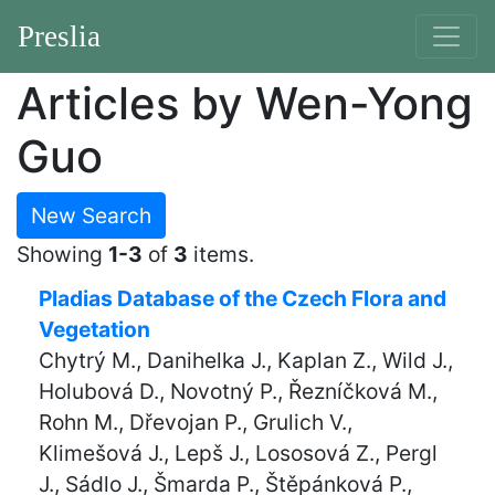
Preslia
Articles by Wen-Yong
Guo
New Search
Showing
1-3
of
3
items.
Pladias Database of the Czech Flora and
Vegetation
Chytrý M., Danihelka J., Kaplan Z., Wild J.,
Holubová D., Novotný P., Řezníčková M.,
Rohn M., Dřevojan P., Grulich V.,
Klimešová J., Lepš J., Lososová Z., Pergl
J., Sádlo J., Šmarda P., Štěpánková P.,