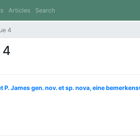
es
Articles
Search
ue 4
 4
 P. James gen. nov. et sp. nova, eine bemerkens