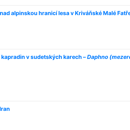
nad alpinskou hranicí lesa v Kriváňské Malé Fatř
 kapradin v sudetských karech –
Daphno (mezere
Iran