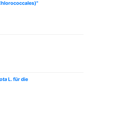
hlorococcales)"
ota
L. für die