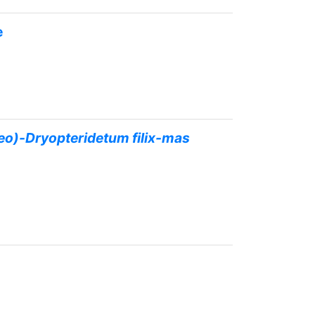
e
o)-Dryopteridetum filix-mas