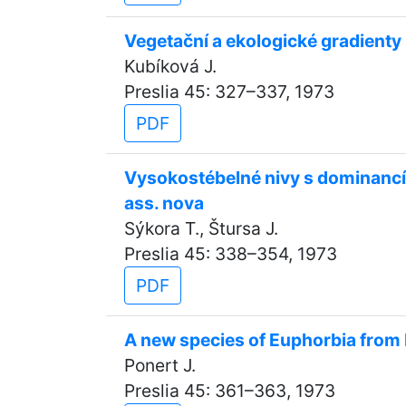
Vegetační a ekologické gradienty 
Kubíková J.
Preslia 45: 327–337, 1973
PDF
Vysokostébelné nivy s dominancí
ass. nova
Sýkora T., Štursa J.
Preslia 45: 338–354, 1973
PDF
A new species of Euphorbia from 
Ponert J.
Preslia 45: 361–363, 1973