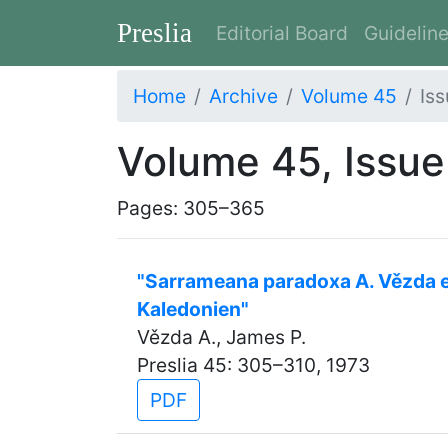
Preslia
Editorial Board
Guidelin
Home
Archive
Volume 45
Iss
Volume 45, Issue
Pages: 305–365
"Sarrameana paradoxa A. Vězda et
Kaledonien"
Vězda A., James P.
Preslia 45: 305–310, 1973
PDF