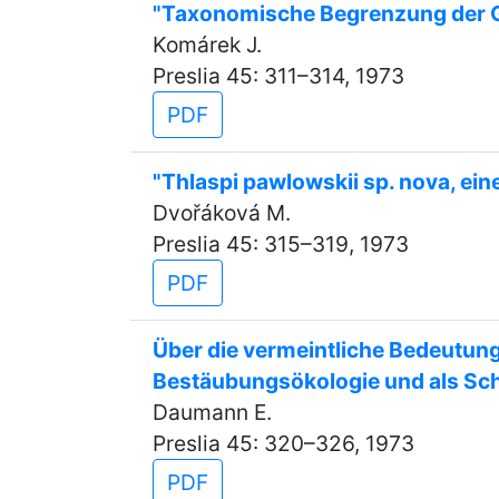
"Taxonomische Begrenzung der G
Komárek J.
Preslia 45: 311–314, 1973
PDF
"Thlaspi pawlowskii sp. nova, ei
Dvořáková M.
Preslia 45: 315–319, 1973
PDF
Über die vermeintliche Bedeutung
Bestäubungsökologie und als Sch
Daumann E.
Preslia 45: 320–326, 1973
PDF