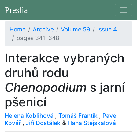
Preslia
Home
Archive
Volume 59
Issue 4
pages 341–348
Interakce vybraných
druhů rodu
Chenopodium
s jarní
pšenicí
Helena Koblihová
,
Tomáš Frantík
,
Pavel
Kovář
,
Jiří Dostálek
&
Hana Stejskalová