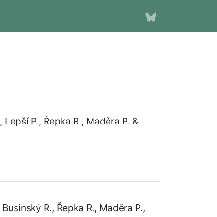
., Lepší P., Řepka R., Maděra P. &
, Businský R., Řepka R., Maděra P.,