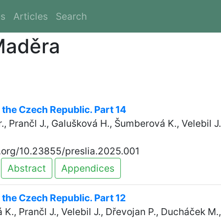
es
Articles
Search
 Maděra
n the Czech Republic. Part 14
r., Prančl J., Galušková H., Šumberová K., Velebil J
oi.org/10.23855/preslia.2025.001
Abstract
Appendices
n the Czech Republic. Part 12
K., Prančl J., Velebil J., Dřevojan P., Ducháček M.