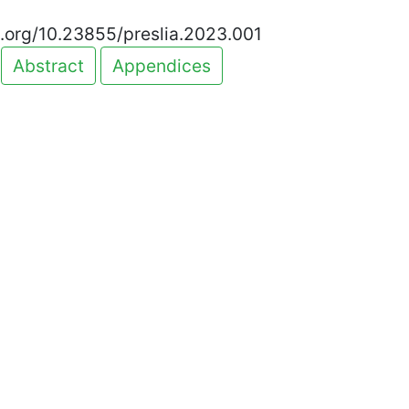
oi.org/10.23855/preslia.2023.001
Abstract
Appendices