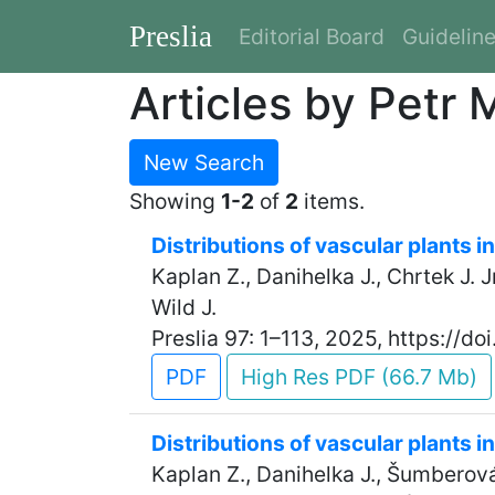
Preslia
Editorial Board
Guidelin
Articles by Petr
New Search
Showing
1-2
of
2
items.
Distributions of vascular plants i
Kaplan Z., Danihelka J., Chrtek J. J
Wild J.
Preslia 97: 1–113, 2025, https://d
PDF
High Res PDF (66.7 Mb)
Distributions of vascular plants i
Kaplan Z., Danihelka J., Šumberová 