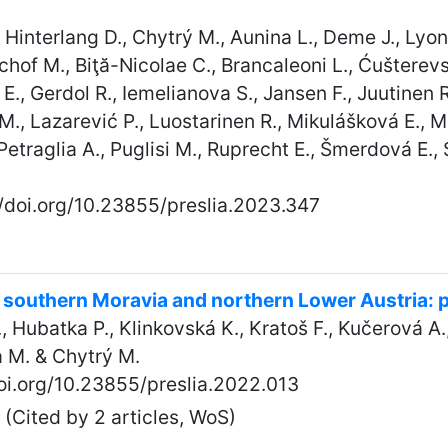
, Hinterlang D., Chytrý M., Aunina L., Deme J., Lyon
schof M., Biţă-Nicolae C., Brancaleoni L., Ćušterevs
E., Gerdol R., Iemelianova S., Jansen F., Juutinen R
. M., Lazarević P., Luostarinen R., Mikulášková E., 
 Petraglia A., Puglisi M., Ruprecht E., Šmerdová E., 
//doi.org/10.23855/preslia.2023.347
in southern Moravia and northern Lower Austria: 
, Hubatka P., Klinkovská K., Kratoš F., Kučerová A.
 M. & Chytrý M.
doi.org/10.23855/preslia.2022.013
(Cited by 2 articles, WoS)