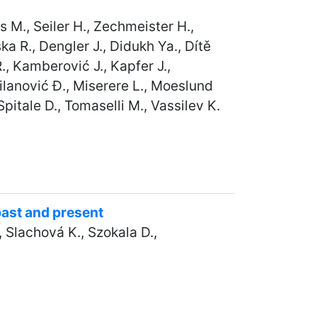
s M., Seiler H., Zechmeister H.,
ka R., Dengler J., Didukh Ya., Dítě
., Kamberović J., Kapfer J.,
Milanović Đ., Miserere L., Moeslund
Spitale D., Tomaselli M., Vassilev K.
past and present
, Slachová K., Szokala D.,