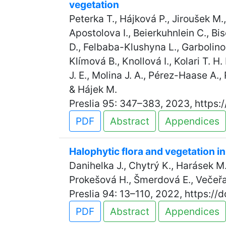
vegetation
Peterka T., Hájková P., Jiroušek M.
Apostolova I., Beierkuhnlein C., Bi
D., Felbaba-Klushyna L., Garbolino 
Klímová B., Knollová I., Kolari T. H
J. E., Molina J. A., Pérez-Haase A.,
& Hájek M.
Preslia 95: 347–383, 2023, https:
PDF
Abstract
Appendices
Halophytic flora and vegetation 
Danihelka J., Chytrý K., Harásek M.
Prokešová H., Šmerdová E., Večeřa
Preslia 94: 13–110, 2022, https://
PDF
Abstract
Appendices