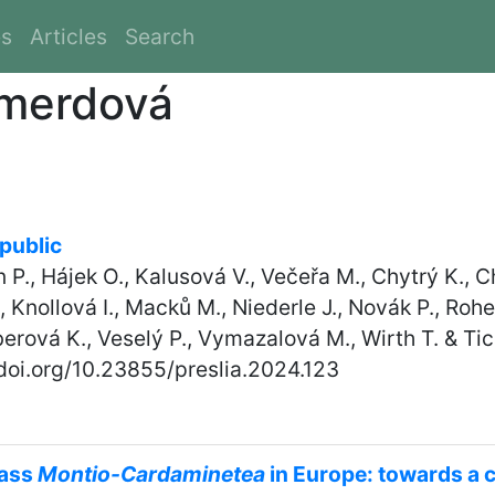
es
Articles
Search
Šmerdová
epublic
 P., Hájek O., Kalusová V., Večeřa M., Chytrý K., Ch
 Knollová I., Macků M., Niederle J., Novák P., Rohel
rová K., Veselý P., Vymazalová M., Wirth T. & Tic
/doi.org/10.23855/preslia.2024.123
lass
Montio-Cardaminetea
in Europe: towards a 