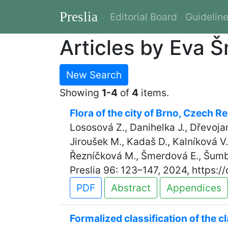
Preslia
Editorial Board
Guidelin
Articles by Eva 
New Search
Showing
1-4
of
4
items.
Flora of the city of Brno, Czech R
Lososová Z., Danihelka J., Dřevojan
Jiroušek M., Kadaš D., Kalníková V.,
Řezníčková M., Šmerdová E., Šumbe
Preslia 96: 123–147, 2024, https:/
PDF
Abstract
Appendices
Formalized classification of the c