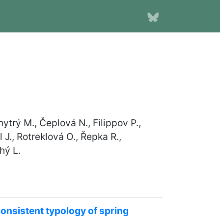
ytrý M., Čeplová N., Filippov P.,
 J., Rotreklová O., Řepka R.,
hý L.
consistent typology of spring