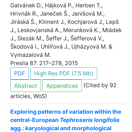
Galvánek D., Hájková P., Herben T.,
Hrivnák R., Janeček Š., Janišová M.,
Jiráská Š., Kliment J., Kochjarová J., Lepš
J., Leskovjanská A., Merunková K., Mládek
J., Slezák M., Šeffer J., Šefferová V.,
Škodová I., Uhlířová J., Ujházyová M. &
Vymazalová M.
Preslia 87: 217–278, 2015
PDF
High Res PDF (7.5 Mb)
(Cited by 92
Abstract
Appendices
articles, WoS)
Exploring patterns of variation within the
central-European
Tephroseris longifolia
agg.: karyological and morphological