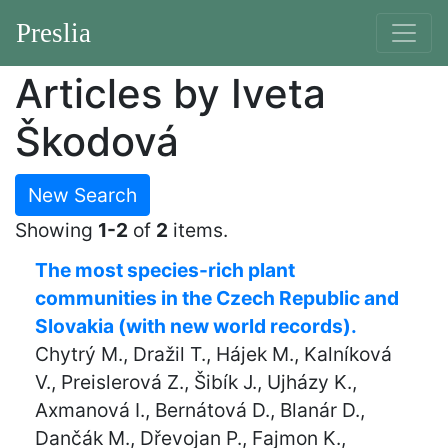
Preslia
Articles by Iveta
Škodová
New Search
Showing
1-2
of
2
items.
The most species-rich plant
communities in the Czech Republic and
Slovakia (with new world records).
Chytrý M., Dražil T., Hájek M., Kalníková
V., Preislerová Z., Šibík J., Ujházy K.,
Axmanová I., Bernátová D., Blanár D.,
Dančák M., Dřevojan P., Fajmon K.,