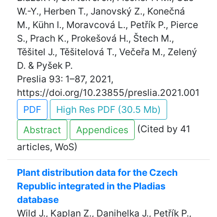
W.-Y., Herben T., Janovský Z., Konečná
M., Kühn I., Moravcová L., Petřík P., Pierce
S., Prach K., Prokešová H., Štech M.,
Těšitel J., Těšitelová T., Večeřa M., Zelený
D. & Pyšek P.
Preslia 93: 1–87, 2021,
https://doi.org/10.23855/preslia.2021.001
PDF
High Res PDF (30.5 Mb)
(Cited by 41
Abstract
Appendices
articles, WoS)
Plant distribution data for the Czech
Republic integrated in the Pladias
database
Wild J., Kaplan Z., Danihelka J., Petřík P.,