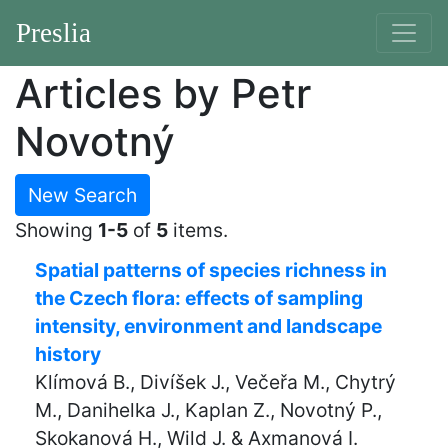
Preslia
Articles by Petr
Novotný
New Search
Showing
1-5
of
5
items.
Spatial patterns of species richness in
the Czech flora: effects of sampling
intensity, environment and landscape
history
Klímová B., Divíšek J., Večeřa M., Chytrý
M., Danihelka J., Kaplan Z., Novotný P.,
Skokanová H., Wild J. & Axmanová I.