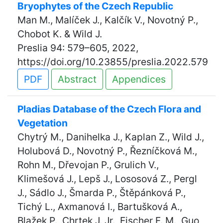
Bryophytes of the Czech Republic
Man M., Malíček J., Kalčík V., Novotný P.,
Chobot K. & Wild J.
Preslia 94: 579–605, 2022,
https://doi.org/10.23855/preslia.2022.579
PDF
Abstract
Appendices
Pladias Database of the Czech Flora and
Vegetation
Chytrý M., Danihelka J., Kaplan Z., Wild J.,
Holubová D., Novotný P., Řezníčková M.,
Rohn M., Dřevojan P., Grulich V.,
Klimešová J., Lepš J., Lososová Z., Pergl
J., Sádlo J., Šmarda P., Štěpánková P.,
Tichý L., Axmanová I., Bartušková A.,
Blažek P., Chrtek J. Jr., Fischer F. M., Guo