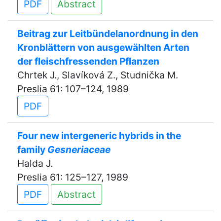
PDF
Abstract
Beitrag zur Leitbündelanordnung in den
Kronblättern von ausgewählten Arten
der fleischfressenden Pflanzen
Chrtek J., Slavíková Z., Studnička M.
Preslia 61: 107–124, 1989
PDF
Four new intergeneric hybrids in the
family
Gesneriaceae
Halda J.
Preslia 61: 125–127, 1989
PDF
Abstract