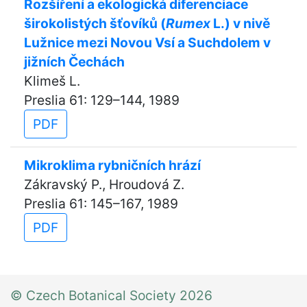
Rozšíření a ekologická diferenciace
širokolistých šťovíků (
Rumex
L.) v nivě
Lužnice mezi Novou Vsí a Suchdolem v
jižních Čechách
Klimeš L.
Preslia 61: 129–144, 1989
PDF
Mikroklima rybničních hrází
Zákravský P., Hroudová Z.
Preslia 61: 145–167, 1989
PDF
© Czech Botanical Society 2026